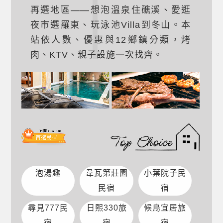
再選地區——想泡溫泉住
礁溪
、愛逛
夜市選
羅東
、玩泳池Villa到
冬山
。本
站依人數、優惠與12鄉鎮分類，烤
肉、KTV、親子設施一次找齊。
泡湯趣
韋瓦第莊園
小葉院子民
民宿
宿
尋見777民
日熙330旅
候鳥宜居旅
宿
宿
宿