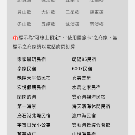
員山鄉
大同鄉
三星鄉
羅東鎮
冬山鄉
五結鄉
蘇澳鎮
南澳鄉
標示為"可線上預定"，"使用國旅卡"之商家，無
標示之商家請以電話詢問訂房
家家嵐玥民宿
朝陽85民宿
享家民宿
6007民宿
艷陽天平價民宿
秀美套房
宏悅假期民宿
水鳥之家民宿
閑閑的海
雲心海觀海民宿
第一海景
海天濱海休閒民宿
烏石港北堤民宿
嵐中海民宿
宇宙日光小公寓
雲岫海景渡假會館
蕃薯旅店
山悅海民宿