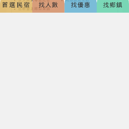
永大茶業零售批發
阿添魚丸米粉
日新豐上將梨果園
宜蘭包棟民宿比較指南
包棟類型
平日價格帶
假日/旺季
代表
6~8人小包
6,000~10,000
8,000~13,000
礁溪
棟
元
元
東、
8~20人中型
12,000~25,000
上浮2~4成
冬山
包棟
元
結、
30人以上大
25,000~50,000
專案報價
三星