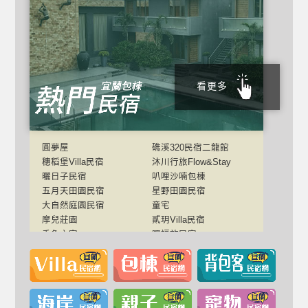
看更多
圓夢屋
礁溪320民宿二龍館
穗稻堡Villa民宿
沐川行旅Flow&Stay
曬日子民宿
叭哩沙喃包棟
五月天田園民宿
星野田園民宿
大自然庭園民宿
童宅
摩兒莊園
貳玥Villa民宿
香魚之家
嘿福放民宿
1968會館
圓舞曲(塔客E宿)
聖荷緹親子渡假城堡
KK Villa渡假民宿
搗搗玩民宿
澐沛居
雲湘居
小葉院子民宿
稻邸民宿
山青Villa