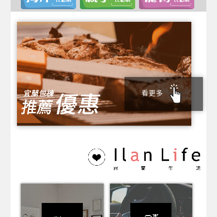
田野居民宿
Chill嗨嗨民宿
蘭宅
沺中秧會館
星湖森活
慢悠瘋民宿
畢卡索民宿
看更多