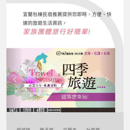
宜蘭包棟民宿推薦提供您即時、方便、快
速的旅遊生活資訊，
家族團體旅行好簡單!
頭城鎮
礁溪鄉
宜蘭市
壯圍鄉