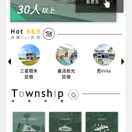
看更多
禾
森活拾光
亮Villa
自然風
民宿
溫泉會館