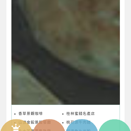
香草景觀咖啡
桂林蜜餞名產店
山頂會館景館餐廳
桃花源牛肉麵