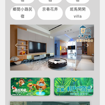
鄉間小路民
京巷花弄
斑馬閑閑
宿
villa
‹
›