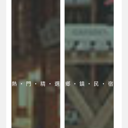
羅東運動公園旅遊網
蘭陽博物館民宿旅遊
網
武荖坑民宿旅遊網
長埤湖民宿旅遊網
望龍埤民宿旅遊網
宜蘭幾米公園旅遊網
蘇澳冷泉旅遊網
宜蘭旅遊景點網
狀圍沙丘旅遊網
熱 ‧ 門 ‧ 精 ‧ 選
鄉 ‧ 鎮 ‧ 民 ‧ 宿
蘇澳冷泉冬山河採果
之旅
宜蘭溫泉賞鯨咖啡美
食之旅
礁溪溫泉樂遊網
太平山森林遊樂區