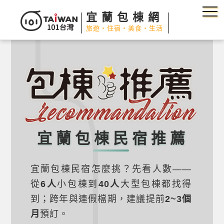
宜蘭包棟網
旅遊‧住宿‧美食‧生活
宜蘭包棟民宿推薦
宜蘭包棟民宿怎麼挑？先看人數——
從
6人
小包棟到
40人
大型包棟都找得
到；跨年與連假檔期，建議提前
2~3個
月
預訂。